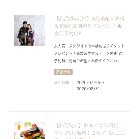
【商品券6万円】8月来館がお得
＆和装OK前撮りプレゼント★
直前予約OK
大人気！スタジオでの本格前撮りチケット
プレゼント！衣裳＆美容＆データ付★ ご
予約時に特典ご希望とお伝えください。
来館特典
適用期間
2026/07/25〜
2026/08/31
【料理特典】おもてなし料理1
ランクUP無料！さらに《5,000