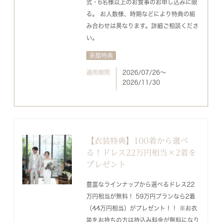
式・6名様以上のお食事のお申し込みに限
る。 お人数様、時期などにより特典の組
み合わせは異なります。詳細ご相談くださ
い。
来館特典
適用期間
2026/07/26〜
2026/11/30
【衣装特典】100着から選べ
る！ドレス22万円相当×2着を
プレゼント
豊富なラインナップから選べるドレス22
万円相当が無料！ 59万円プランなら2着
（44万円相当）がプレゼント！！ ※お衣
装をお持ちの方は持込み料金が無料になり