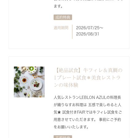
ます。
成約特典
適用期間
2026/07/25〜
2026/08/31
【絶品試食】牛フィレ＆真鯛の
1プレート試食＊美食レストラ
ンの味体験
人気レストランLEBLON AZULの料理長
が織りなすお料理は 五感で楽しめると人
気★ 試食付きFAIRでは牛フィレ試食をご
用意させていただきます。 事前にご予約
をお願いいたします。
来館特典