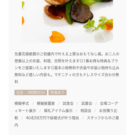
先輩花嫁絶賛のご祝儀内で叶える上質なおもてなし婚。お二人の
想像以上の衣裳、料理、空間を叶えます◎1番お得な特典＆プラ
ンをご提案いたします◎基本小物無料や衣装や衣装小物持ち込み
無料など嬉しい内容も。マタニティの方もドレスサイズ合わせ無
料
目安：3時間00分
特典あり
模擬挙式
模擬披露宴
試食会
試着会
会場コーデ
ィネート展示
婚礼アイテム展示
相談会
お見積り比
較
40名59万円で結婚式が叶う理由
スタッフからのご案
内