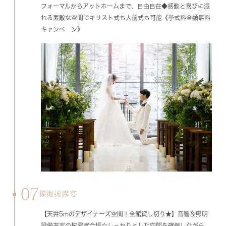
フォーマルからアットホームまで、自由自在◆感動と喜びに溢
れる素敵な空間でキリスト式も人前式も可能《挙式料全額無料
キャンペーン》
07
模擬披露宴
【天井5mのデザイナーズ空間！全館貸し切り★】音響＆照明
設備充実の披露宴会場☆しっかりとした空間を確保しながら、