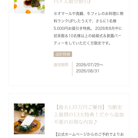
円×人数分割引》
※オマールや真鯛、牛フィレのお料理に無
料ランクUPしたうえで、さらに1名様
5.000円お値引き特典。 2026年8月中に
初来館＆10名様以上の結婚式＆披露パー
ティーをしていただく方限定です。
成約特典
適用期間
2026/07/25〜
2026/08/31
【最大135万円ご優待】当館史
上最得の13大特典！だから追加
不要のお得な内容♪
【公式ホームページからのご予約でよりお