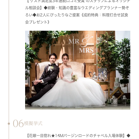
【*ゲスト満足度3年連続口コミ受賞*のスタッフによるオリジナ
ル相談会】◆経験・知識の豊富なウエディングプランナー勢ぞ
ろい◆お2人にぴったりなご提案《成約特典：料理打合せ試食
会プレゼント》
06
模擬挙式
【花嫁一目惚れ★14Mバージンロードのチャペル入場体験】◆