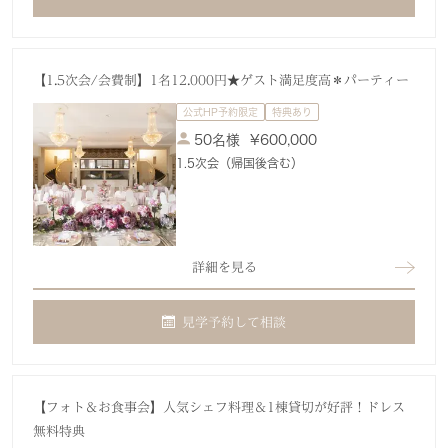
【1.5次会/会費制】1名12.000円★ゲスト満足度高＊パーティー
公式HP予約限定
特典あり
50名様
¥
600,000
1.5次会（帰国後含む）
詳細を見る
見学予約して相談
【フォト＆お食事会】人気シェフ料理＆1棟貸切が好評！ドレス
無料特典