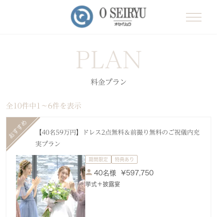
PLAN
料金プラン
全10件中1〜6件を表示
【40名59万円】ドレス2点無料＆前撮り無料のご祝儀内充
実プラン
期間限定
特典あり
40名様
¥
597,750
挙式＋披露宴