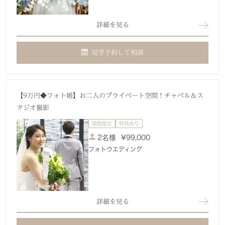
詳細を見る
見学予約して相談
【9万円◆フォト婚】お二人のプライベート空間！チャペル＆ス
タジオ撮影
期間限定
特典あり
2名様
¥
99,000
フォトウエディング
詳細を見る