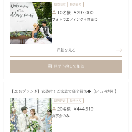
期間限定
特典あり
10名様
¥
297,000
フォトウエディング＋食事会
詳細を見る
見学予約して相談
【20名プラン♪】衣装付！ご家族で邸宅貸切◆【64万円割引】
期間限定
特典あり
20名様
¥
444,619
食事会のみ