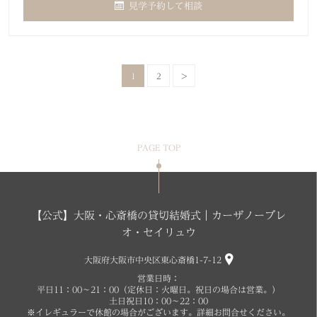
見学予約して相談
1
2
>
PAGE TOP
【公式】大阪・心斎橋の貸切結婚式｜カーザノーブレ
オ・セイリュウ
大阪府大阪市中央区東心斎橋1-7-12
営業日時：
平日11：00～21：00（定休日：火曜日。祝日の場合は営業。）
土日祝日10：00～22：00
※イレギュラーで休館の場合がございます。詳細お問合せください。