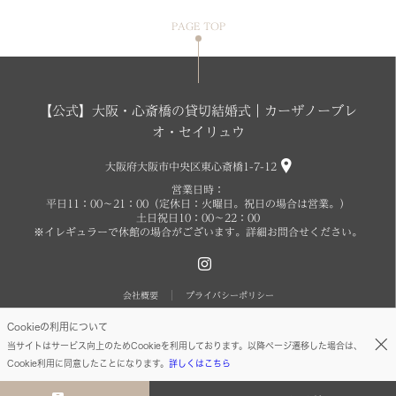
PAGE TOP
【公式】大阪・心斎橋の貸切結婚式｜カーザノーブレ
オ・セイリュウ
大阪府大阪市中央区東心斎橋1-7-12
営業日時：
平日11：00～21：00（定休日：火曜日。祝日の場合は営業。）
土日祝日10：00～22：00
※イレギュラーで休館の場合がございます。詳細お問合せください。
会社概要
プライバシーポリシー
Cookieの利用について
copyright O SEIRYU.All right reserved
当サイトはサービス向上のためCookieを利用しております。以降ページ遷移した場合は、
Cookie利用に同意したことになります。
詳しくはこちら