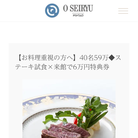
【お料理重視の方へ】40名59万◆ス
テーキ試食×来館で6万円特典券