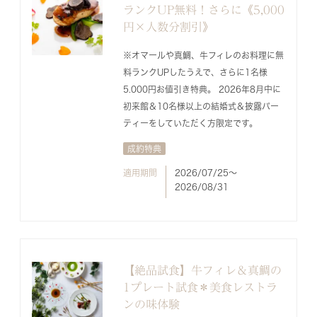
ランクUP無料！さらに《5,000
円×人数分割引》
※オマールや真鯛、牛フィレのお料理に無
料ランクUPしたうえで、さらに1名様
5.000円お値引き特典。 2026年8月中に
初来館＆10名様以上の結婚式＆披露パー
ティーをしていただく方限定です。
成約特典
適用期間
2026/07/25〜
2026/08/31
【絶品試食】牛フィレ＆真鯛の
1プレート試食＊美食レストラ
ンの味体験