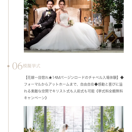
06
模擬挙式
【花嫁一目惚れ★14Mバージンロードのチャペル入場体験】◆
フォーマルからアットホームまで、自由自在◆感動と喜びに溢
れる素敵な空間でキリスト式も人前式も可能《挙式料全額無料
キャンペーン》