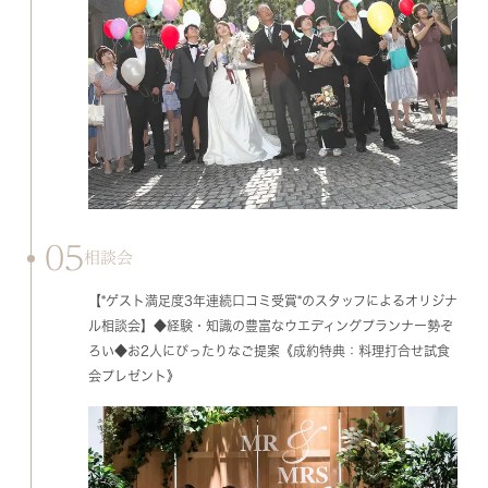
05
相談会
【*ゲスト満足度3年連続口コミ受賞*のスタッフによるオリジナ
ル相談会】◆経験・知識の豊富なウエディングプランナー勢ぞ
ろい◆お2人にぴったりなご提案《成約特典：料理打合せ試食
会プレゼント》