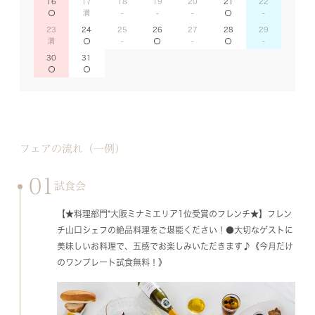
16
17
18
19
20
21
22
23
24
25
26
27
28
29
30
31
フェアの流れ（一例）
01
試食会
【★料理部門*大阪ミナミエリア1位受賞のフレンチ★】フレン
チ山口シェフの絶品料理をご堪能ください！●大切なゲストに
美味しいお料理で、五感でお楽しみいただきます♪《今月だけ
のワンプレート試食無料！》