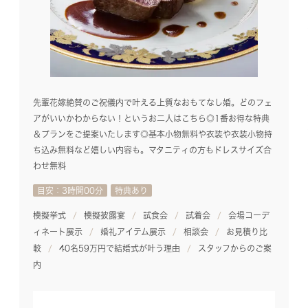
先輩花嫁絶賛のご祝儀内で叶える上質なおもてなし婚。どのフェ
アがいいかわからない！というお二人はこちら◎1番お得な特典
＆プランをご提案いたします◎基本小物無料や衣装や衣装小物持
ち込み無料など嬉しい内容も。マタニティの方もドレスサイズ合
わせ無料
目安：3時間00分
特典あり
模擬挙式
模擬披露宴
試食会
試着会
会場コーデ
ィネート展示
婚礼アイテム展示
相談会
お見積り比
較
40名59万円で結婚式が叶う理由
スタッフからのご案
内