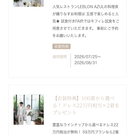
人気レストランLEBLON AZULの料理長
が織りなすお料理は 五感で楽しめると人
気★ 試食付きFAIRでは牛フィレ試食をご
用意させていただきます。 事前にご予約
をお願いいたします。
来館特典
適用期間
2026/07/25〜
2026/08/31
【衣装特典】100着から選べ
る！ドレス22万円相当×2着を
プレゼント
豊富なラインナップから選べるドレス22
万円相当が無料！ 59万円プランなら2着