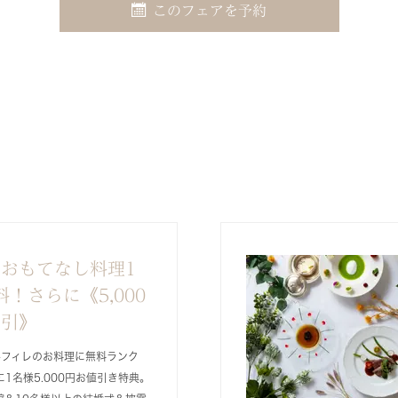
このフェアを予約
おもてなし料理1
！さらに《5,000
割引》
牛フィレのお料理に無料ランク
1名様5.000円お値引き特典。