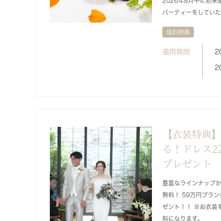
2026年8月中に初
パーティーをしていた
成約特典
適用期間
2
2
【衣装特典】
る！ドレス2
プレゼント
豊富なラインナップか
無料！ 59万円プラ
ゼント！！ ※お衣装
料になります。