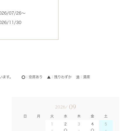
026/07/26〜
026/11/30
います。
空席あり
残りわずか
満席
09
2026/
日
月
火
水
木
金
土
1
2
3
4
5