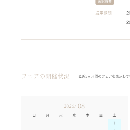
来館特典
適用期間
2
2
フェアの開催状況
直近3ヶ月間のフェアを表示して
08
2026/
日
月
火
水
木
金
土
1