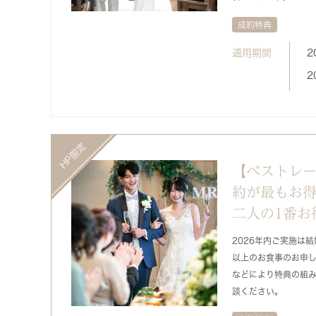
成約特典
適用期間
2
2
【ベストレー
約が最もお
二人の1番お
2026年内ご実施は
以上のお食事のお申し
などにより特典の組
談ください。