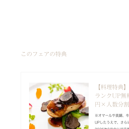
このフェアの特典
【料理特典】
ランクUP無料
円×人数分
※オマールや真鯛、
UPしたうえで、さらに