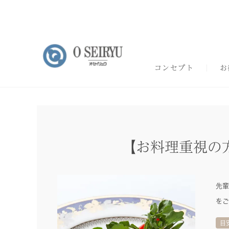
コンセプト
お
【お料理重視の
先輩
をご
目