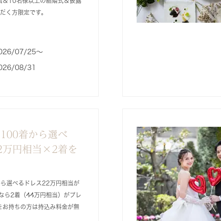
来館＆10名様以上の結婚式＆披露
だく方限定です。
026/07/25〜
026/08/31
100着から選べ
2万円相当×2着を
ら選べるドレス22万円相当が
ンなら2着（44万円相当）がプレ
をお持ちの方は持込み料金が無