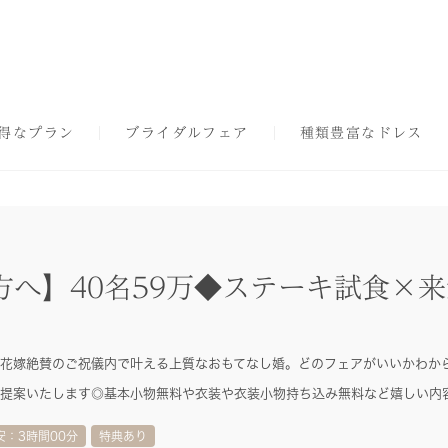
得なプラン
ブライダルフェア
種類豊富なドレス
方へ】40名59万◆ステーキ試食×来
花嫁絶賛のご祝儀内で叶える上質なおもてなし婚。どのフェアがいいかわか
提案いたします◎基本小物無料や衣装や衣装小物持ち込み無料など嬉しい内
安：3時間00分
特典あり