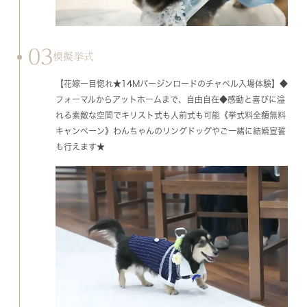
03
模擬挙式
【花嫁一目惚れ★14Mバージンロードのチャペル入場体験】◆
フォーマルからアットホームまで、自由自在◆感動と喜びに溢
れる素敵な空間でキリスト式も人前式も可能《挙式料全額無料
キャンペーン》わんちゃんのリングドッグやご一緒に結婚宣誓
も行えます★