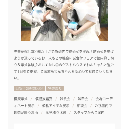
先輩花嫁1.000組以上がご祝儀内で結婚式を実現！結婚式を挙げ
ようか迷っているお二人もこの機会に試食付フェアで館内貸し切
り＆挙式体験♪おもてなし◎のゲストハウスでわんちゃんと過ご
す1日をご提案。ご家族もわんちゃんも安心してお過ごしくださ
い。
目安：2時間00分
特典あり
模擬挙式
模擬披露宴
試食会
試着会
会場コーデ
ィネート展示
婚礼アイテム展示
相談会
ご祝儀内で
理想が叶う理由
お見積り比較
スタッフからご案内