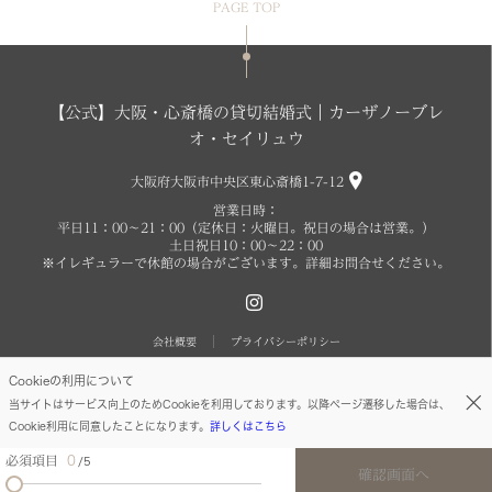
PAGE TOP
【公式】大阪・心斎橋の貸切結婚式｜カーザノーブレ
オ・セイリュウ
大阪府大阪市中央区東心斎橋1-7-12
営業日時：
平日11：00～21：00（定休日：火曜日。祝日の場合は営業。）
土日祝日10：00～22：00
※イレギュラーで休館の場合がございます。詳細お問合せください。
会社概要
プライバシーポリシー
Cookieの利用について
copyright O SEIRYU.All right reserved
当サイトはサービス向上のためCookieを利用しております。以降ページ遷移した場合は、
Cookie利用に同意したことになります。
詳しくはこちら
必須項目
0
5
確認画面へ