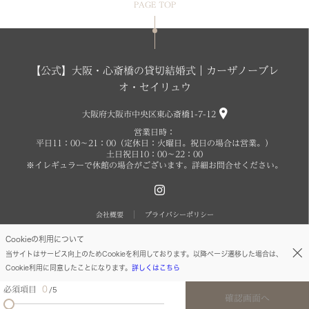
PAGE TOP
【公式】大阪・心斎橋の貸切結婚式｜カーザノーブレ
オ・セイリュウ
大阪府大阪市中央区東心斎橋1-7-12
営業日時：
平日11：00～21：00（定休日：火曜日。祝日の場合は営業。）
土日祝日10：00～22：00
※イレギュラーで休館の場合がございます。詳細お問合せください。
会社概要
プライバシーポリシー
Cookieの利用について
copyright O SEIRYU.All right reserved
当サイトはサービス向上のためCookieを利用しております。以降ページ遷移した場合は、
Cookie利用に同意したことになります。
詳しくはこちら
必須項目
0
5
確認画面へ